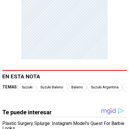
EN ESTA NOTA
TEMAS:
Suzuki
Suzuki Baleno
Baleno
Suzuki Argentina
S