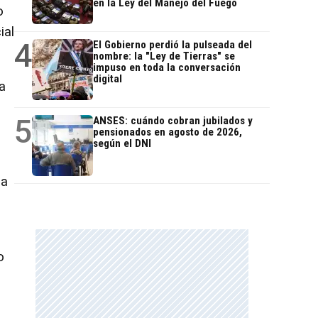
en la Ley del Manejo del Fuego
o
ial
4
El Gobierno perdió la pulseada del
nombre: la "Ley de Tierras" se
impuso en toda la conversación
digital
a
5
ANSES: cuándo cobran jubilados y
pensionados en agosto de 2026,
según el DNI
la
o