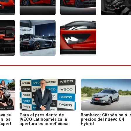
va su
Para el presidente de
Bombazo: Citroën bajó l
on los
IVECO Latinoamérica la
precios del nuevo C4
Expert
apertura es beneficiosa
Hybrid