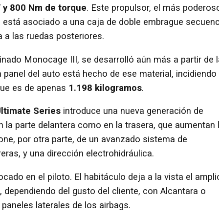
V y 800 Nm de torque
. Este propulsor, el más poderos
le, está asociado a una caja de doble embrague secuenc
 a las ruedas posteriores.
ado Monocage III, se desarrolló aún más a partir de l
 panel del auto está hecho de ese material, incidiendo
 que es de apenas
1.198 kilogramos
.
ltimate Series
introduce una nueva generación de
n la parte delantera como en la trasera, que aumentan 
one, por otra parte, de un avanzado sistema de
ras, y una dirección electrohidráulica.
cado en el piloto. El habitáculo deja a la vista el ampli
 dependiendo del gusto del cliente, con Alcantara o
 paneles laterales de los airbags.