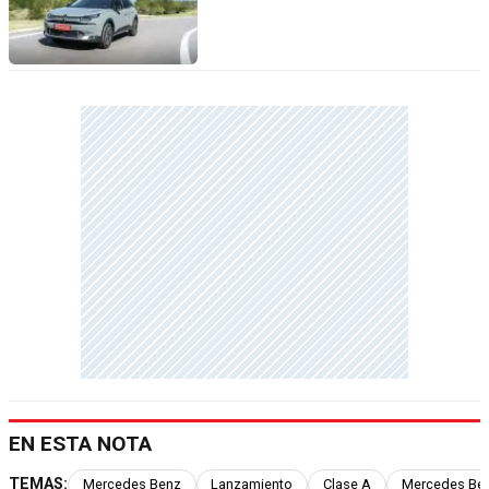
EN ESTA NOTA
TEMAS:
Mercedes Benz
Lanzamiento
Clase A
Mercedes Ben