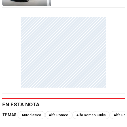
EN ESTA NOTA
TEMAS:
Autoclasica
Alfa Romeo
Alfa Romeo Giulia
Alfa Ro