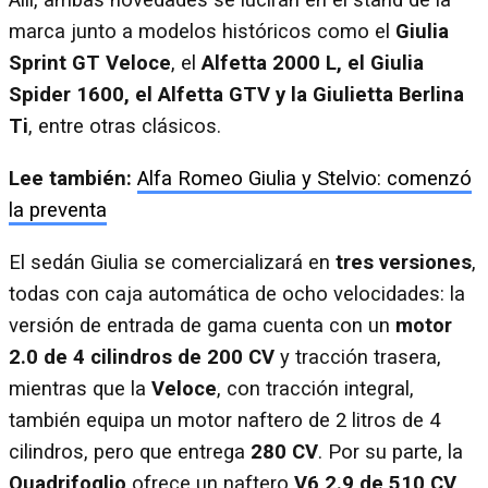
Allí, ambas novedades se lucirán en el stand de la
marca junto a modelos históricos como el
Giulia
Sprint GT Veloce
, el
Alfetta 2000 L, el Giulia
Spider 1600, el Alfetta GTV y la Giulietta Berlina
Ti
, entre otras clásicos.
Lee también:
Alfa Romeo Giulia y Stelvio: comenzó
la preventa
El sedán Giulia se comercializará en
tres versiones
,
todas con caja automática de ocho velocidades: la
versión de entrada de gama cuenta con un
motor
2.0 de 4 cilindros de 200 CV
y tracción trasera,
mientras que la
Veloce
, con tracción integral,
también equipa un motor naftero de 2 litros de 4
cilindros, pero que entrega
280 CV
. Por su parte, la
Quadrifoglio
ofrece un naftero
V6 2.9 de 510 CV