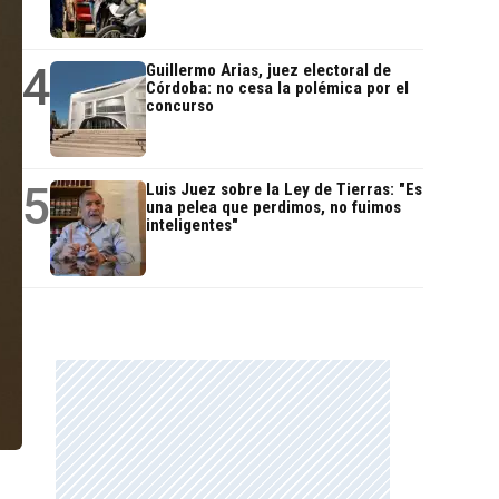
4
Guillermo Arias, juez electoral de
Córdoba: no cesa la polémica por el
concurso
5
Luis Juez sobre la Ley de Tierras: "Es
una pelea que perdimos, no fuimos
inteligentes"