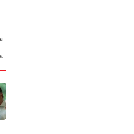
la
a.