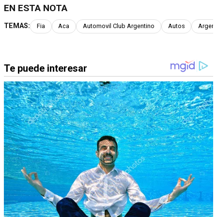
EN ESTA NOTA
TEMAS:
Fia
Aca
Automovil Club Argentino
Autos
Argent