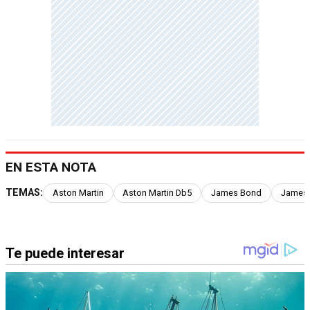
EN ESTA NOTA
TEMAS:
Aston Martin
Aston Martin Db5
James Bond
James 