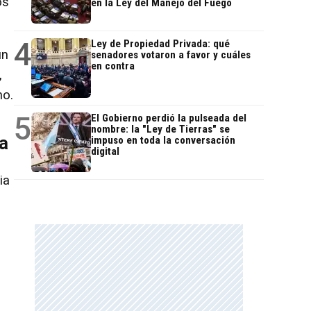
os
en la Ley del Manejo del Fuego
4
Ley de Propiedad Privada: qué
un
senadores votaron a favor y cuáles
en contra
,
no.
5
El Gobierno perdió la pulseada del
nombre: la "Ley de Tierras" se
sa
impuso en toda la conversación
digital
ia