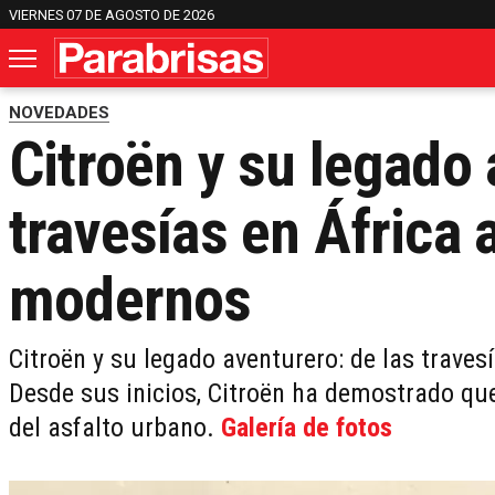
VIERNES 07 DE AGOSTO DE 2026
NOVEDADES
Citroën y su legado 
travesías en África
modernos
Citroën y su legado aventurero: de las trave
Desde sus inicios, Citroën ha demostrado qu
del asfalto urbano.
Galería de fotos