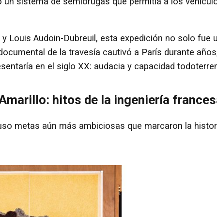
ó un sistema de semiorugas que permitía a los vehícul
 y Louis Audoin-Dubreuil, esta expedición no solo fue 
 documental de la travesía cautivó a París durante años
sentaría en el siglo XX: audacia y capacidad todoterre
Amarillo: hitos de la ingeniería france
opuso metas aún más ambiciosas que marcaron la histor