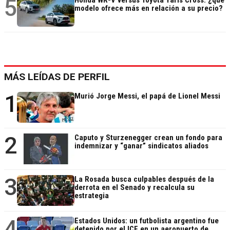
5
modelo ofrece más en relación a su precio?
MÁS LEÍDAS DE PERFIL
1
Murió Jorge Messi, el papá de Lionel Messi
2
Caputo y Sturzenegger crean un fondo para
indemnizar y “ganar” sindicatos aliados
3
La Rosada busca culpables después de la
derrota en el Senado y recalcula su
estrategia
4
Estados Unidos: un futbolista argentino fue
detenido por el ICE en un aeropuerto de