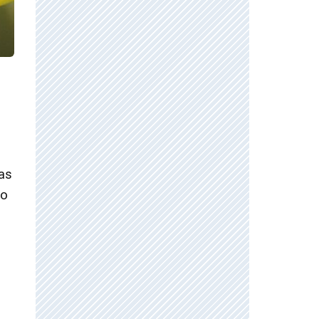
ias
to