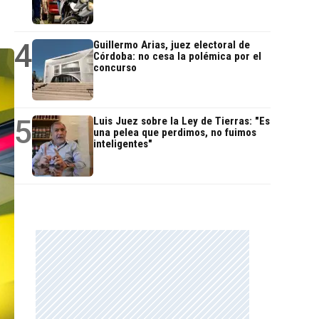
4
Guillermo Arias, juez electoral de
Córdoba: no cesa la polémica por el
concurso
5
Luis Juez sobre la Ley de Tierras: "Es
una pelea que perdimos, no fuimos
inteligentes"