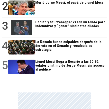
2
Murió Jorge Messi, el papá de Lionel Messi
3
Caputo y Sturzenegger crean un fondo para
indemnizar y “ganar” sindicatos aliados
4
La Rosada busca culpables después de la
derrota en el Senado y recalcula su
estrategia
5
Lionel Messi llega a Rosario a las 20.30:
velatorio íntimo de Jorge Messi, sin acceso
al público