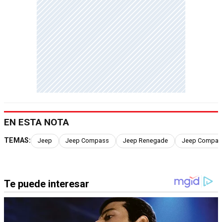
EN ESTA NOTA
TEMAS:
Jeep
Jeep Compass
Jeep Renegade
Jeep Compas