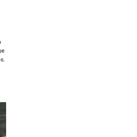
a
ue
s.