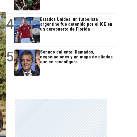
4
Estados Unidos: un futbolista
argentino fue detenido por el ICE en
un aeropuerto de Florida
5
Senado caliente: llamados,
negociaciones y un mapa de aliados
que se reconfigura