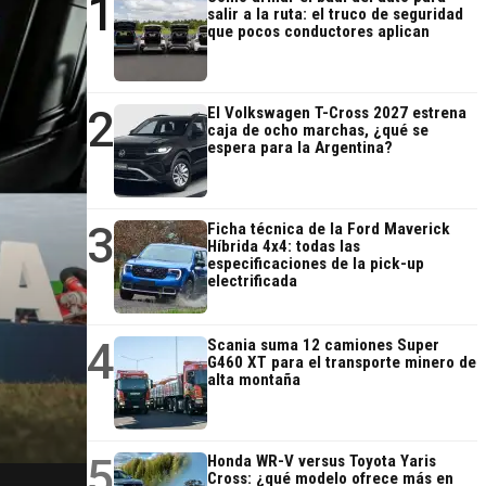
1
salir a la ruta: el truco de seguridad
que pocos conductores aplican
2
El Volkswagen T-Cross 2027 estrena
caja de ocho marchas, ¿qué se
espera para la Argentina?
3
Ficha técnica de la Ford Maverick
Híbrida 4x4: todas las
especificaciones de la pick-up
electrificada
4
Scania suma 12 camiones Super
G460 XT para el transporte minero de
alta montaña
5
Honda WR-V versus Toyota Yaris
Cross: ¿qué modelo ofrece más en