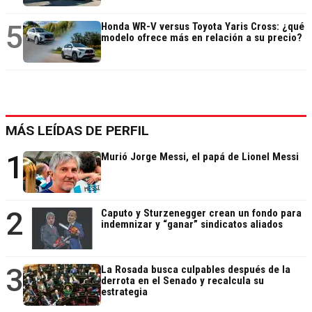
5
Honda WR-V versus Toyota Yaris Cross: ¿qué
modelo ofrece más en relación a su precio?
MÁS LEÍDAS DE PERFIL
1
Murió Jorge Messi, el papá de Lionel Messi
2
Caputo y Sturzenegger crean un fondo para
indemnizar y “ganar” sindicatos aliados
3
La Rosada busca culpables después de la
derrota en el Senado y recalcula su
estrategia