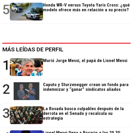
5
Honda WR-V versus Toyota Yaris Cross: ¿qué
modelo ofrece más en relación a su precio?
MÁS LEÍDAS DE PERFIL
1
Murió Jorge Messi, el papá de Lionel Messi
2
Caputo y Sturzenegger crean un fondo para
indemnizar y “ganar” sindicatos aliados
3
La Rosada busca culpables después de la
derrota en el Senado y recalcula su
estrategia
Lionel Messi llega a Rosario a las 20.30: