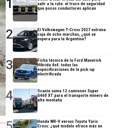
1
salir a la ruta: el truco de seguridad
que pocos conductores aplican
2
El Volkswagen T-Cross 2027 estrena
caja de ocho marchas, ¿qué se
espera para la Argentina?
3
Ficha técnica de la Ford Maverick
Híbrida 4x4: todas las
especificaciones de la pick-up
electrificada
4
Scania suma 12 camiones Super
G460 XT para el transporte minero de
alta montaña
5
Honda WR-V versus Toyota Yaris
Cross: ¿qué modelo ofrece más en