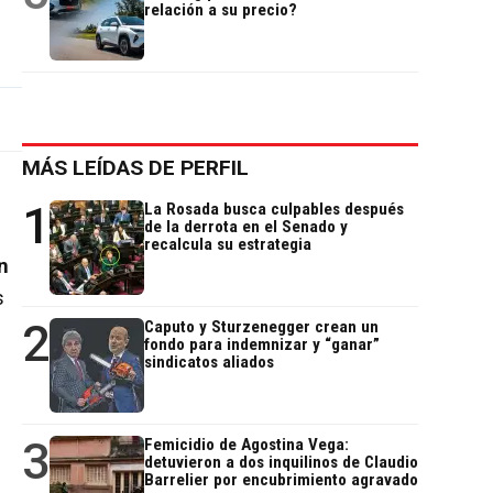
relación a su precio?
MÁS LEÍDAS DE PERFIL
1
La Rosada busca culpables después
de la derrota en el Senado y
recalcula su estrategia
n
s
2
Caputo y Sturzenegger crean un
fondo para indemnizar y “ganar”
sindicatos aliados
l
3
Femicidio de Agostina Vega:
detuvieron a dos inquilinos de Claudio
Barrelier por encubrimiento agravado