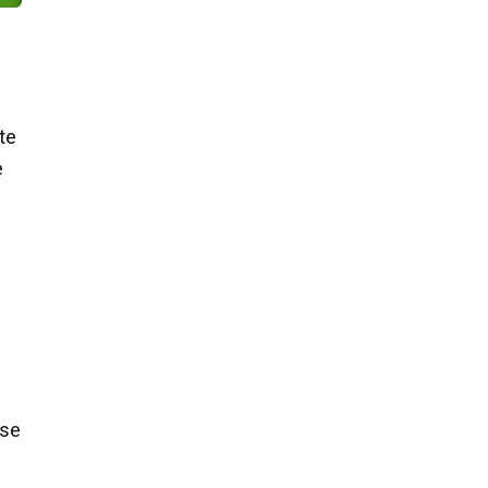
te
e
rse