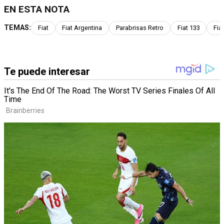
EN ESTA NOTA
TEMAS:
Fiat
Fiat Argentina
Parabrisas Retro
Fiat 133
Fia