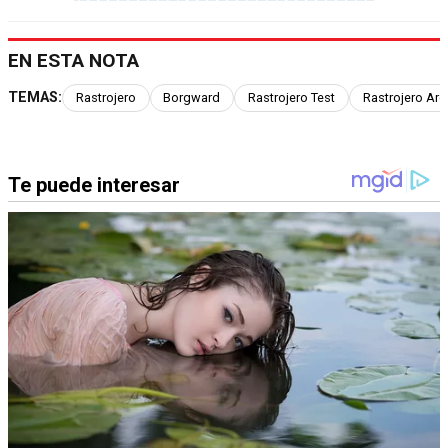
EN ESTA NOTA
TEMAS:
Rastrojero
Borgward
Rastrojero Test
Rastrojero Arg