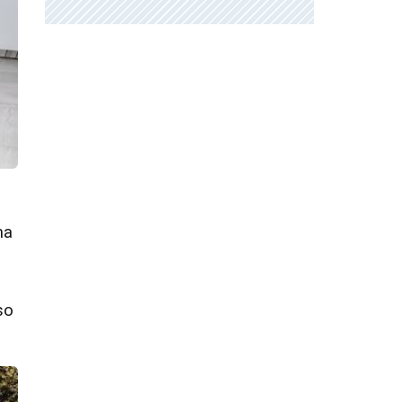
na
so