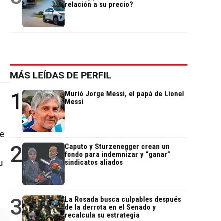
relación a su precio?
MÁS LEÍDAS DE PERFIL
1
Murió Jorge Messi, el papá de Lionel
Messi
te
2
Caputo y Sturzenegger crean un
fondo para indemnizar y “ganar”
u
sindicatos aliados
3
La Rosada busca culpables después
de la derrota en el Senado y
recalcula su estrategia