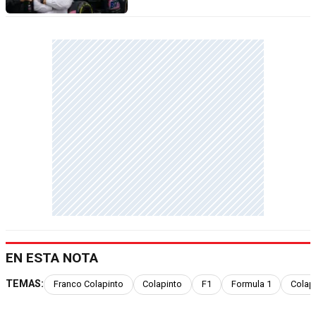
EN ESTA NOTA
TEMAS:
Franco Colapinto
Colapinto
F1
Formula 1
Colap