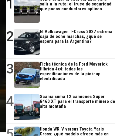
1
salir a la ruta: el truco de seguridad
que pocos conductores aplican
2
El Volkswagen T-Cross 2027 estrena
caja de ocho marchas, ¿qué se
espera para la Argentina?
3
Ficha técnica de la Ford Maverick
Híbrida 4x4: todas las
especificaciones de la pick-up
electrificada
4
Scania suma 12 camiones Super
G460 XT para el transporte minero de
alta montaña
5
Honda WR-V versus Toyota Yaris
Cross: ¿qué modelo ofrece más en