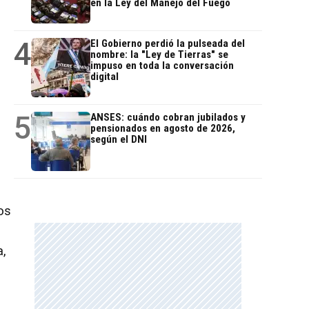
en la Ley del Manejo del Fuego
4
El Gobierno perdió la pulseada del
nombre: la "Ley de Tierras" se
impuso en toda la conversación
digital
5
ANSES: cuándo cobran jubilados y
pensionados en agosto de 2026,
según el DNI
os
e
a,