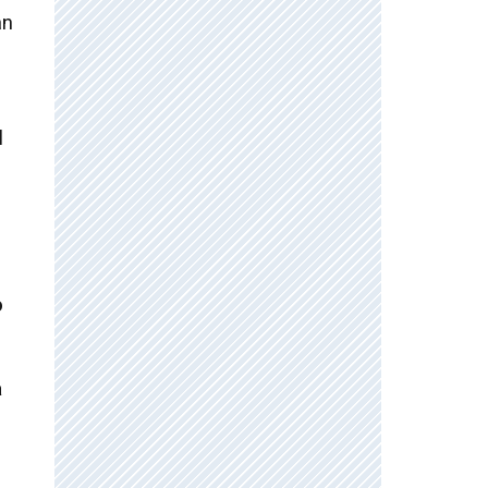
an
l
o
a