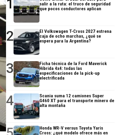
1
salir a la ruta: el truco de seguridad
que pocos conductores aplican
2
El Volkswagen T-Cross 2027 estrena
caja de ocho marchas, ¿qué se
espera para la Argentina?
3
Ficha técnica de la Ford Maverick
Híbrida 4x4: todas las
especificaciones de la pick-up
electrificada
4
Scania suma 12 camiones Super
G460 XT para el transporte minero de
alta montaña
5
Honda WR-V versus Toyota Yaris
Cross: ¿qué modelo ofrece más en