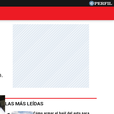
o.
LAS MÁS LEÍDAS
Cómo armar el baúl del auto para