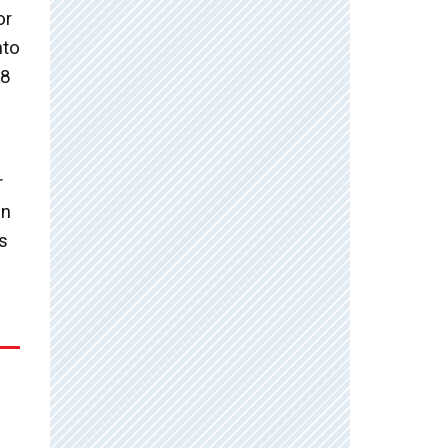
or
nto
38
r
en
s