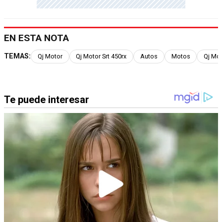
EN ESTA NOTA
TEMAS:
Qj Motor
Qj Motor Srt 450rx
Autos
Motos
Qj Mot