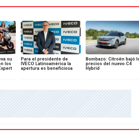
va su
Para el presidente de
Bombazo: Citroën bajó l
on los
IVECO Latinoamérica la
precios del nuevo C4
Expert
apertura es beneficiosa
Hybrid