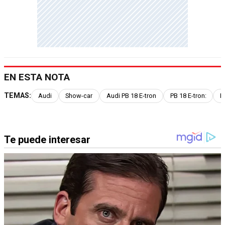
EN ESTA NOTA
TEMAS:
Audi
Show-car
Audi PB 18 E-tron
PB 18 E-tron:
P