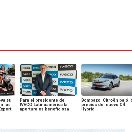
va su
Para el presidente de
Bombazo: Citroën bajó l
on los
IVECO Latinoamérica la
precios del nuevo C4
Expert
apertura es beneficiosa
Hybrid