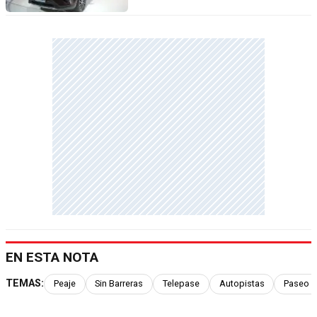
EN ESTA NOTA
TEMAS:
Peaje
Sin Barreras
Telepase
Autopistas
Paseo D