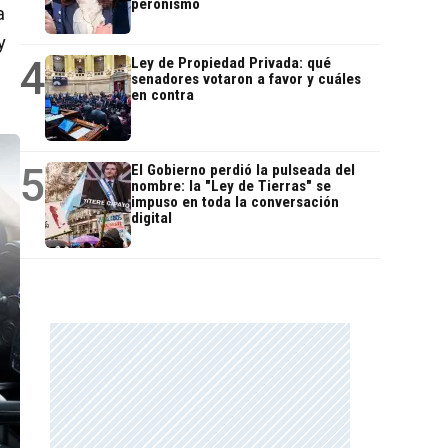
peronismo
a
y
4
Ley de Propiedad Privada: qué
senadores votaron a favor y cuáles
en contra
5
El Gobierno perdió la pulseada del
nombre: la "Ley de Tierras" se
impuso en toda la conversación
digital