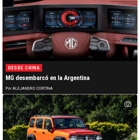
DESDE CHINA
MG desembarcó en la Argentina
ALEJANDRO CORTINA