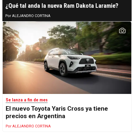
¿Qué tal anda la nueva Ram Dakota Laramie?
ALEJANDRO CORTINA
Se lanza a fin de mes
El nuevo Toyota Yaris Cross ya tiene
precios en Argentina
ALEJANDRO CORTINA