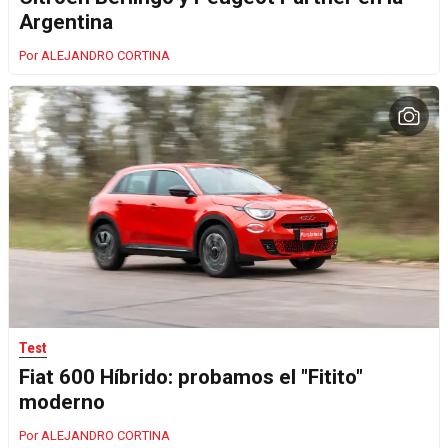
Argentina
ALEJANDRO CORTINA
Test
Fiat 600 Híbrido: probamos el "Fitito"
moderno
ALEJANDRO CORTINA