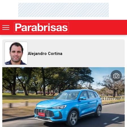
Alejandro Cortina