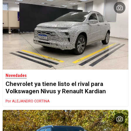
Novedades
Chevrolet ya tiene listo el rival para
Volkswagen Nivus y Renault Kardian
ALEJANDRO CORTINA