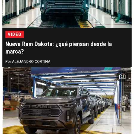
VIDEO
Nueva Ram Dakota: ¿qué piensan desde la
marca?
ALEJANDRO CORTINA