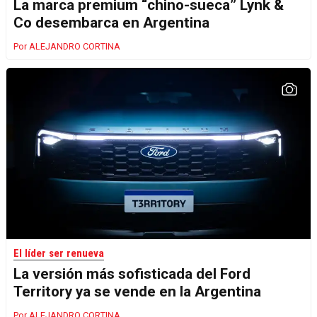
La marca premium “chino-sueca” Lynk &
Co desembarca en Argentina
ALEJANDRO CORTINA
El líder ser renueva
La versión más sofisticada del Ford
Territory ya se vende en la Argentina
ALEJANDRO CORTINA