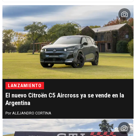
LANZAMIENTO
El nuevo Citroën C5 Aircross ya se vende en la
Argentina
ALEJANDRO CORTINA