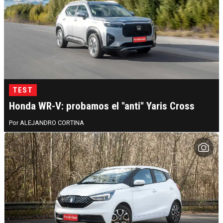
TEST
Honda WR-V: probamos el "anti" Yaris Cross
ALEJANDRO CORTINA