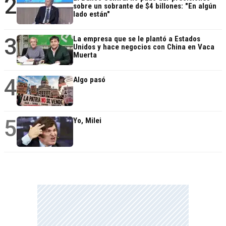
2
sobre un sobrante de $4 billones: "En algún
lado están"
3
La empresa que se le plantó a Estados
Unidos y hace negocios con China en Vaca
Muerta
4
Algo pasó
5
Yo, Milei