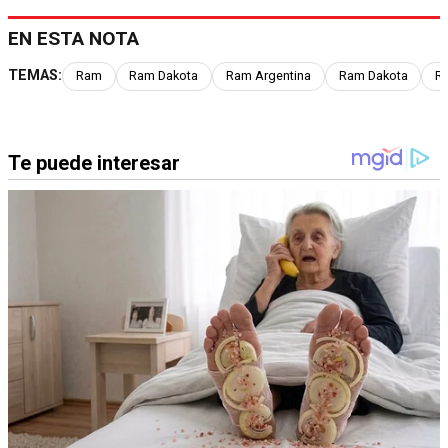
EN ESTA NOTA
TEMAS:
Ram
Ram Dakota
Ram Argentina
Ram Dakota
Ra