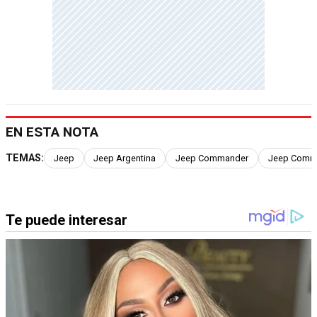
EN ESTA NOTA
TEMAS:
Jeep
Jeep Argentina
Jeep Commander
Jeep Comm