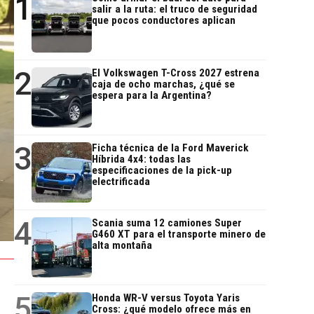
1
salir a la ruta: el truco de seguridad
que pocos conductores aplican
2
El Volkswagen T-Cross 2027 estrena
caja de ocho marchas, ¿qué se
espera para la Argentina?
3
Ficha técnica de la Ford Maverick
Híbrida 4x4: todas las
especificaciones de la pick-up
electrificada
4
Scania suma 12 camiones Super
G460 XT para el transporte minero de
alta montaña
5
Honda WR-V versus Toyota Yaris
Cross: ¿qué modelo ofrece más en