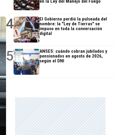
en la Ley del Manejo del Fuego
4
El Gobierno perdió la pulseada del
nombre: la "Ley de Tierras" se
impuso en toda la conversación
digital
5
ANSES: cuándo cobran jubilados y
pensionados en agosto de 2026,
según el DNI