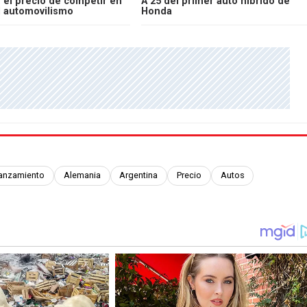
 el precio de competir en
A 25 del primer auto híbrido de
el automovilismo
Honda
anzamiento
Alemania
Argentina
Precio
Autos