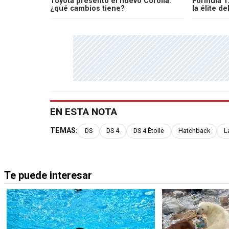
Toyota presentó el nuevo Corolla:
Fórmula 1:
¿qué cambios tiene?
la élite d
EN ESTA NOTA
TEMAS:
DS
DS 4
DS 4 Étoile
Hatchback
L