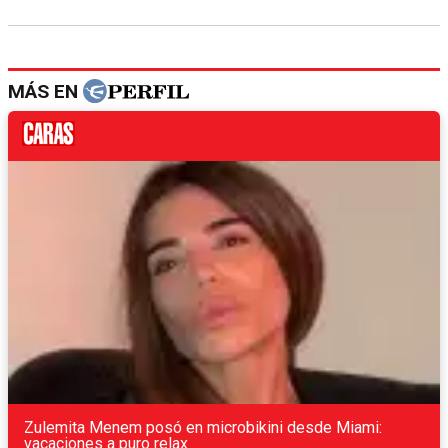
MÁS EN
Zulemita Menem posó en microbikini desde Miami:
vacaciones a puro relax