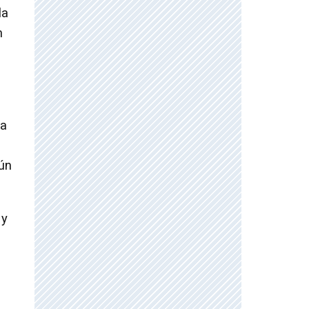
la
n
ra
gún
 y