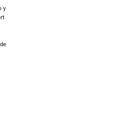
o y
rt
 de