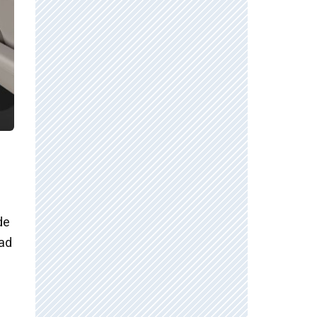
de
dad