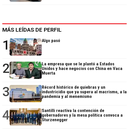
MÁS LEÍDAS DE PERFIL
1
Algo pasó
2
La empresa que se le plantó a Estados
Unidos y hace negocios con China en Vaca
Muerta
3
Récord histórico de quiebras y un
industricidio que ya supera al macrismo, a la
pandemia y al menemismo
4
Santilli reactiva la contención de
gobernadores y la mesa política convoca a
Sturzenegger