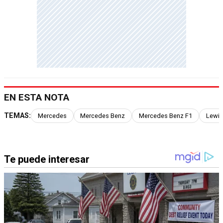
EN ESTA NOTA
TEMAS:
Mercedes
Mercedes Benz
Mercedes Benz F1
Lewis