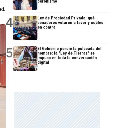
peronismo
ad.
4
Ley de Propiedad Privada: qué
senadores votaron a favor y cuáles
en contra
5
El Gobierno perdió la pulseada del
nombre: la "Ley de Tierras" se
impuso en toda la conversación
digital