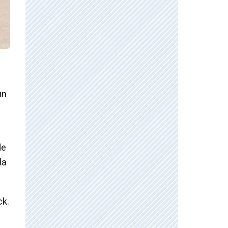
un
de
la
ck.