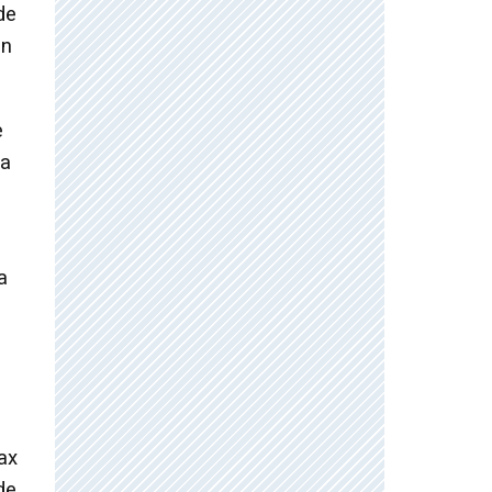
de
en
e
da
a
ax
de