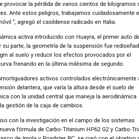
e provocar la pérdida de varios cientos de kilogramos 
es. Ante estos peligros, trabajamos cuidadosamente 
móvil ”, agregó el casildense radicado en Italia.
ámica activa introducido con Huayra, el primer auto d
r su parte, la geometría de la suspensión fue rediseña
 kgm al suelo y reducir los efectos provocados por el
curva frenando en la última milésima de segundo.
amortiguadores activos controlados electrónicamente 
nsión delantera, que varía la altura desde el suelo de
ica con la unidad central que maneja la aerodinámica
y la gestión de la caja de cambios.
o con la investigación en el campo de los sistemas
nueva fórmula de Carbo-Titanium HP62 G2 y Carbo-Tri
casco de Imola y Roadster BC, se creó con el objetivo 