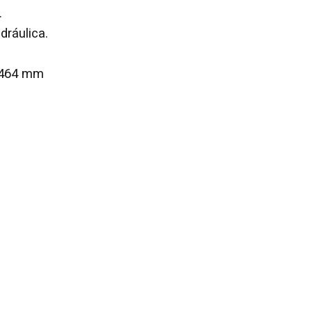
.
dráulica.
.464 mm