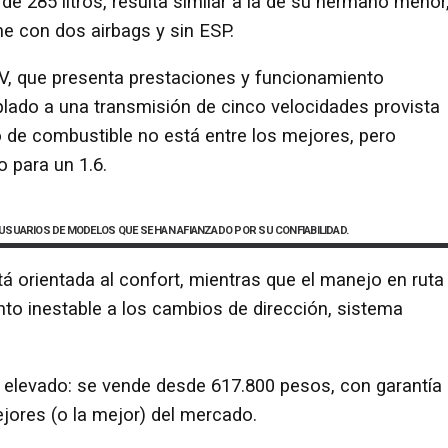
de 285 litros, resulta similar a la de su hermano menor
ne con dos airbags y sin ESP.
 CV, que presenta prestaciones y funcionamiento
plado a una transmisión de cinco velocidades provista
de combustible no está entre los mejores, pero
para un 1.6.
 USUARIOS DE MODELOS QUE SE HAN AFIANZADO POR SU CONFIABILIDAD.
á orientada al confort, mientras que el manejo en ruta
tanto inestable a los cambios de dirección, sistema
 es elevado: se vende desde 617.800 pesos, con garantía
ejores (o la mejor) del mercado.