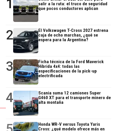
1
salir a la ruta: el truco de seguridad
que pocos conductores aplican
2
El Volkswagen T-Cross 2027 estrena
caja de ocho marchas, ¿qué se
espera para la Argentina?
3
Ficha técnica de la Ford Maverick
Híbrida 4x4: todas las
especificaciones de la pick-up
electrificada
4
Scania suma 12 camiones Super
G460 XT para el transporte minero de
alta montaña
5
Honda WR-V versus Toyota Yaris
Cross: ¿qué modelo ofrece más en