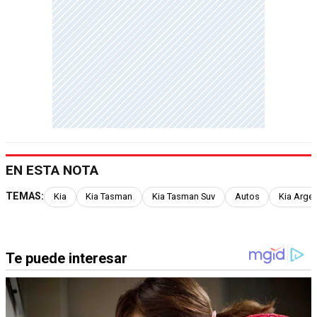
EN ESTA NOTA
TEMAS:
Kia
Kia Tasman
Kia Tasman Suv
Autos
Kia Argen