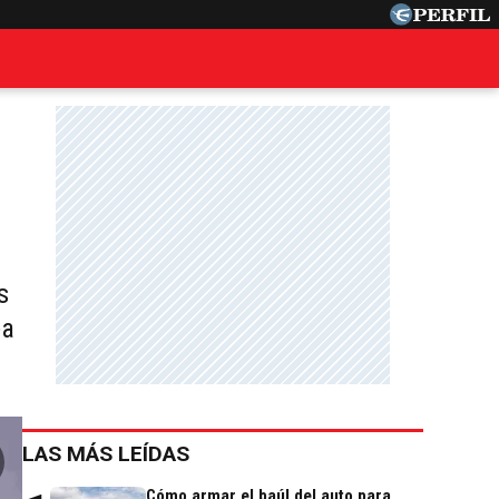
s
ea
LAS MÁS LEÍDAS
Cómo armar el baúl del auto para