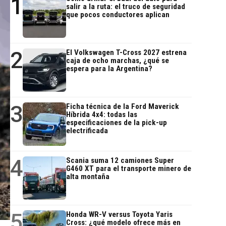
1
salir a la ruta: el truco de seguridad
que pocos conductores aplican
2
El Volkswagen T-Cross 2027 estrena
caja de ocho marchas, ¿qué se
espera para la Argentina?
3
Ficha técnica de la Ford Maverick
Híbrida 4x4: todas las
especificaciones de la pick-up
electrificada
4
Scania suma 12 camiones Super
G460 XT para el transporte minero de
alta montaña
5
Honda WR-V versus Toyota Yaris
Cross: ¿qué modelo ofrece más en