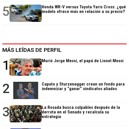
5
Honda WR-V versus Toyota Yaris Cross: ¿qué
modelo ofrece más en relación a su precio?
MÁS LEÍDAS DE PERFIL
1
Murió Jorge Messi, el papá de Lionel Messi
2
Caputo y Sturzenegger crean un fondo para
indemnizar y “ganar” sindicatos aliados
3
La Rosada busca culpables después de la
derrota en el Senado y recalcula su
estrategia