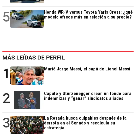
5
Honda WR-V versus Toyota Yaris Cross: ¿qué
modelo ofrece más en relación a su precio?
MÁS LEÍDAS DE PERFIL
1
Murió Jorge Messi, el papá de Lionel Messi
2
Caputo y Sturzenegger crean un fondo para
indemnizar y “ganar” sindicatos aliados
3
La Rosada busca culpables después de la
derrota en el Senado y recalcula su
estrategia