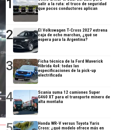
1
salir a la ruta: el truco de seguridad
que pocos conductores aplican
2
El Volkswagen T-Cross 2027 estrena
caja de ocho marchas, ¿qué se
espera para la Argentina?
3
Ficha técnica de la Ford Maverick
Híbrida 4x4: todas las
especificaciones de la pick-up
electrificada
4
Scania suma 12 camiones Super
G460 XT para el transporte minero de
alta montaña
5
Honda WR-V versus Toyota Yaris
Cross: ¿qué modelo ofrece más en