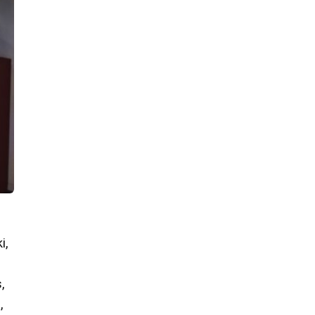
i,
,
,