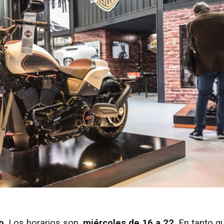
o
. Los horarios son,
miércoles de 16 a 22
. En tanto q