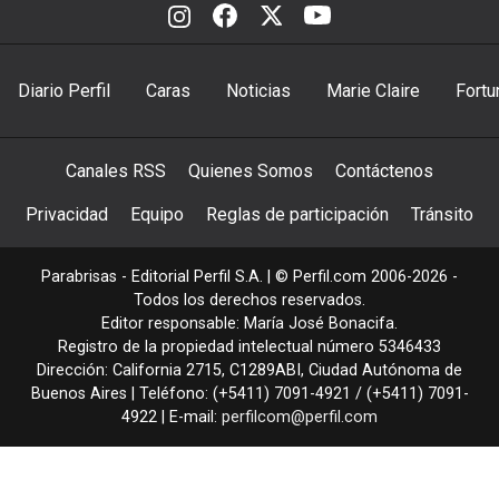
Diario Perfil
Caras
Noticias
Marie Claire
Fortu
Canales RSS
Quienes Somos
Contáctenos
Privacidad
Equipo
Reglas de participación
Tránsito
Parabrisas - Editorial Perfil S.A.
| © Perfil.com 2006-2026 -
Todos los derechos reservados.
Editor responsable: María José Bonacifa.
Registro de la propiedad intelectual número 5346433
Dirección:
California 2715
,
C1289ABI
,
Ciudad Autónoma de
Buenos Aires
| Teléfono:
(+5411) 7091-4921
/
(+5411) 7091-
4922
| E-mail:
perfilcom@perfil.com