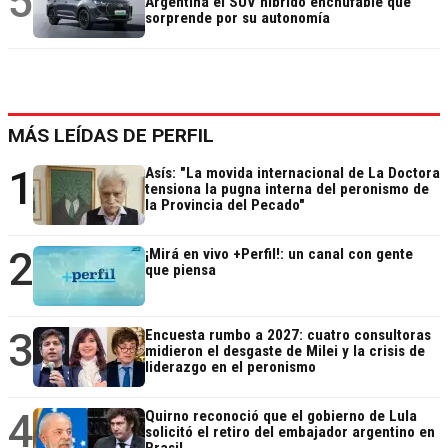
5
Argentina el SUV híbrido enchufable que
sorprende por su autonomía
MÁS LEÍDAS DE PERFIL
1
Asís: "La movida internacional de La Doctora
tensiona la pugna interna del peronismo de
la Provincia del Pecado"
2
¡Mirá en vivo +Perfil!: un canal con gente
que piensa
3
Encuesta rumbo a 2027: cuatro consultoras
midieron el desgaste de Milei y la crisis de
liderazgo en el peronismo
4
Quirno reconoció que el gobierno de Lula
solicitó el retiro del embajador argentino en
Brasil